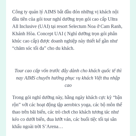
Công ty quản lý AIMS bắt đầu đón những vị khách nội
đầu tiên của gói tour nghỉ dưỡng trọn gói cao cấp Ultra
All Inclusive (UAI) tại resort Selectum Noa ở Cam Ranh,
Khánh Hòa. Concept UAI ( Nghỉ dưỡng trọn gói phân
khúc cao cấp) được doanh nghiệp này thiết kế gần như
“chăm sóc tối đa” cho du khách.
Tour cao cấp vốn trước đây dành cho khách quốc tế thì
nay AIMS chuyển hướng phục vụ khách Việt thu nhập
cao
Trong gói nghỉ dưỡng này, hằng ngày khách cực kỳ “bận
rộn” với các hoạt động tập aerobics yoga, các bộ môn thể
thao trên bãi biển, các trò chơi cho khách tương tác như
kéo co dưới biển, đua lướt ván, các buổi tiệc tối tại sân
khấu ngoài trời S’Arena…