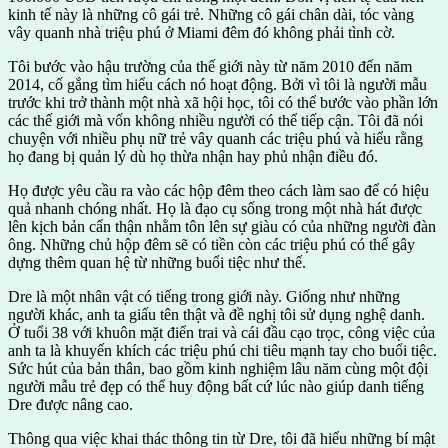
kinh tế này là những cô gái trẻ. Những cô gái chân dài, tóc vàng
vây quanh nhà triệu phú ở Miami đêm đó không phải tình cờ.
Tôi bước vào hậu trường của thế giới này từ năm 2010 đến năm
2014, cố gắng tìm hiểu cách nó hoạt động. Bởi vì tôi là người mẫu
trước khi trở thành một nhà xã hội học, tôi có thể bước vào phần lớn
các thế giới mà vốn không nhiều người có thể tiếp cận. Tôi đã nói
chuyện với nhiều phụ nữ trẻ vây quanh các triệu phú và hiểu rằng
họ đang bị quản lý dù họ thừa nhận hay phủ nhận điều đó.
Họ được yêu cầu ra vào các hộp đêm theo cách làm sao để có hiệu
quả nhanh chóng nhất. Họ là đạo cụ sống trong một nhà hát được
lên kịch bản cẩn thận nhằm tôn lên sự giàu có của những người đàn
ông. Những chủ hộp đêm sẽ có tiền còn các triệu phú có thể gây
dựng thêm quan hệ từ những buổi tiệc như thế.
Dre là một nhân vật có tiếng trong giới này. Giống như những
người khác, anh ta giấu tên thật và đề nghị tôi sử dụng nghệ danh.
Ở tuổi 38 với khuôn mặt điển trai và cái đầu cạo trọc, công việc của
anh ta là khuyến khích các triệu phú chi tiêu mạnh tay cho buổi tiệc.
Sức hút của bản thân, bao gồm kinh nghiệm lâu năm cùng một đội
người mẫu trẻ đẹp có thể huy động bất cứ lúc nào giúp danh tiếng
Dre được nâng cao.
Thông qua việc khai thác thông tin từ Dre, tôi đã hiểu những bí mật