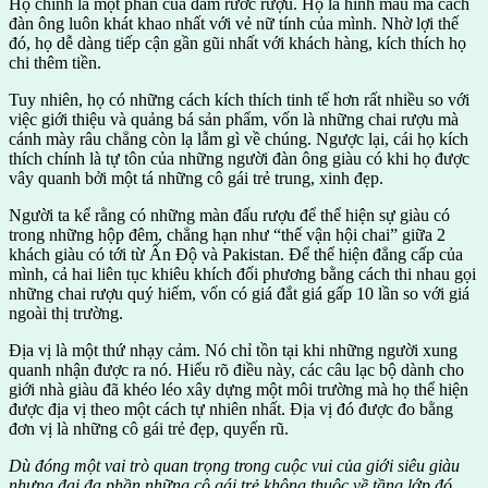
Họ chính là một phần của đám rước rượu. Họ là hình mẫu mà cách
đàn ông luôn khát khao nhất với vẻ nữ tính của mình. Nhờ lợi thế
đó, họ dễ dàng tiếp cận gần gũi nhất với khách hàng, kích thích họ
chi thêm tiền.
Tuy nhiên, họ có những cách kích thích tinh tế hơn rất nhiều so với
việc giới thiệu và quảng bá sản phẩm, vốn là những chai rượu mà
cánh mày râu chẳng còn lạ lẫm gì về chúng. Ngược lại, cái họ kích
thích chính là tự tôn của những người đàn ông giàu có khi họ được
vây quanh bởi một tá những cô gái trẻ trung, xinh đẹp.
Người ta kể rằng có những màn đấu rượu để thể hiện sự giàu có
trong những hộp đêm, chẳng hạn như “thế vận hội chai” giữa 2
khách giàu có tới từ Ấn Độ và Pakistan. Để thể hiện đẳng cấp của
mình, cả hai liên tục khiêu khích đối phương bằng cách thi nhau gọi
những chai rượu quý hiếm, vốn có giá đắt giá gấp 10 lần so với giá
ngoài thị trường.
Địa vị là một thứ nhạy cảm. Nó chỉ tồn tại khi những người xung
quanh nhận được ra nó. Hiểu rõ điều này, các câu lạc bộ dành cho
giới nhà giàu đã khéo léo xây dựng một môi trường mà họ thể hiện
được địa vị theo một cách tự nhiên nhất. Địa vị đó được đo bằng
đơn vị là những cô gái trẻ đẹp, quyến rũ.
Dù đóng một vai trò quan trọng trong cuộc vui của giới siêu giàu
nhưng đại đa phần những cô gái trẻ không thuộc về tầng lớp đó.