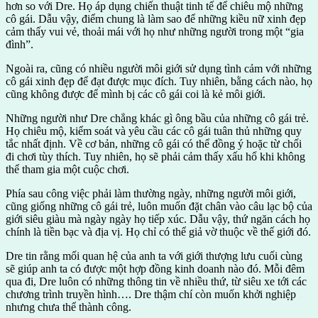
hơn so với Dre. Họ áp dụng chiến thuật tinh tế để chiêu mộ những
cô gái. Dẫu vậy, điểm chung là làm sao để những kiều nữ xinh đẹp
cảm thấy vui vẻ, thoải mái với họ như những người trong một “gia
đình”.
Ngoài ra, cũng có nhiều người môi giới sử dụng tình cảm với những
cô gái xinh đẹp để đạt được mục đích. Tuy nhiên, bằng cách nào, họ
cũng không được để mình bị các cô gái coi là kẻ môi giới.
Những người như Dre chẳng khác gì ông bầu của những cô gái trẻ.
Họ chiêu mộ, kiểm soát và yêu cầu các cô gái tuân thủ những quy
tắc nhất định. Về cơ bản, những cô gái có thể đồng ý hoặc từ chối
đi chơi tùy thích. Tuy nhiên, họ sẽ phải cảm thấy xấu hổ khi không
thể tham gia một cuộc chơi.
Phía sau công việc phải làm thường ngày, những người môi giới,
cũng giống những cô gái trẻ, luôn muốn đặt chân vào câu lạc bộ của
giới siêu giàu mà ngày ngày họ tiếp xúc. Dẫu vậy, thứ ngăn cách họ
chính là tiền bạc và địa vị. Họ chỉ có thể giả vờ thuộc về thế giới đó.
Dre tin rằng mối quan hệ của anh ta với giới thượng lưu cuối cùng
sẽ giúp anh ta có được một hợp đồng kinh doanh nào đó. Mỗi đêm
qua đi, Dre luôn có những thông tin về nhiều thứ, từ siêu xe tới các
chương trình truyền hình…. Dre thậm chí còn muốn khởi nghiệp
nhưng chưa thể thành công.