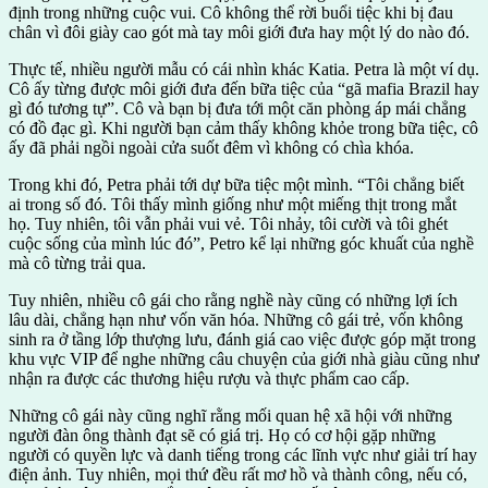
định trong những cuộc vui. Cô không thể rời buổi tiệc khi bị đau
chân vì đôi giày cao gót mà tay môi giới đưa hay một lý do nào đó.
Thực tế, nhiều người mẫu có cái nhìn khác Katia. Petra là một ví dụ.
Cô ấy từng được môi giới đưa đến bữa tiệc của “gã mafia Brazil hay
gì đó tương tự”. Cô và bạn bị đưa tới một căn phòng áp mái chẳng
có đồ đạc gì. Khi người bạn cảm thấy không khỏe trong bữa tiệc, cô
ấy đã phải ngồi ngoài cửa suốt đêm vì không có chìa khóa.
Trong khi đó, Petra phải tới dự bữa tiệc một mình. “Tôi chẳng biết
ai trong số đó. Tôi thấy mình giống như một miếng thịt trong mắt
họ. Tuy nhiên, tôi vẫn phải vui vẻ. Tôi nhảy, tôi cười và tôi ghét
cuộc sống của mình lúc đó”, Petro kể lại những góc khuất của nghề
mà cô từng trải qua.
Tuy nhiên, nhiều cô gái cho rằng nghề này cũng có những lợi ích
lâu dài, chẳng hạn như vốn văn hóa. Những cô gái trẻ, vốn không
sinh ra ở tầng lớp thượng lưu, đánh giá cao việc được góp mặt trong
khu vực VIP để nghe những câu chuyện của giới nhà giàu cũng như
nhận ra được các thương hiệu rượu và thực phẩm cao cấp.
Những cô gái này cũng nghĩ rằng mối quan hệ xã hội với những
người đàn ông thành đạt sẽ có giá trị. Họ có cơ hội gặp những
người có quyền lực và danh tiếng trong các lĩnh vực như giải trí hay
điện ảnh. Tuy nhiên, mọi thứ đều rất mơ hồ và thành công, nếu có,