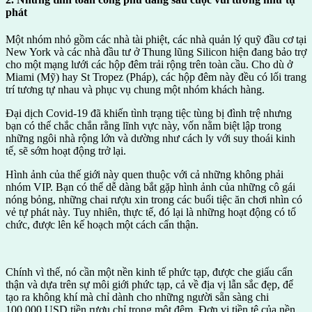
phát
Một nhóm nhỏ gồm các nhà tài phiệt, các nhà quản lý quỹ đầu cơ tại
New York và các nhà đầu tư ở Thung lũng Silicon hiện đang bảo trợ
cho một mạng lưới các hộp đêm trải rộng trên toàn cầu. Cho dù ở
Miami (Mỹ) hay St Tropez (Pháp), các hộp đêm này đều có lối trang
trí tương tự nhau và phục vụ chung một nhóm khách hàng.
Đại dịch Covid-19 đã khiến tình trạng tiệc tùng bị đình trệ nhưng
bạn có thể chắc chắn rằng lĩnh vực này, vốn nằm biệt lập trong
những ngôi nhà rộng lớn và dường như cách ly với suy thoái kinh
tế, sẽ sớm hoạt động trở lại.
Hình ảnh của thế giới này quen thuộc với cả những không phải
nhóm VIP. Bạn có thể dễ dàng bắt gặp hình ảnh của những cô gái
nóng bỏng, những chai rượu xin trong các buổi tiệc ăn chơi nhìn có
vẻ tự phát này. Tuy nhiên, thực tế, đó lại là những hoạt động có tổ
chức, được lên kế hoạch một cách cẩn thận.
Chính vì thế, nó cần một nền kinh tế phức tạp, được che giấu cẩn
thận và dựa trên sự môi giới phức tạp, cả về địa vị lẫn sắc đẹp, để
tạo ra không khí mà chỉ dành cho những người sẵn sàng chi
100.000 USD tiền rượu chỉ trong một đêm. Đơn vị tiền tệ của nền