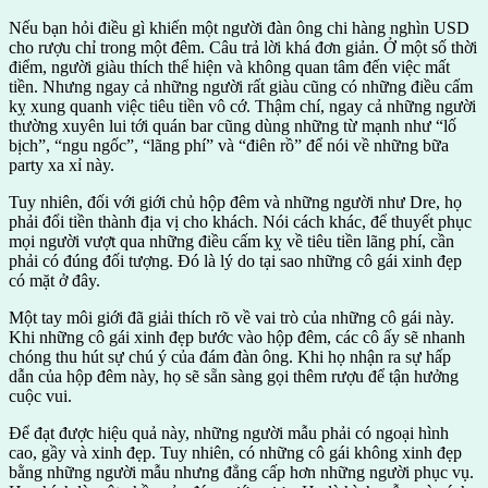
Nếu bạn hỏi điều gì khiến một người đàn ông chi hàng nghìn USD
cho rượu chỉ trong một đêm. Câu trả lời khá đơn giản. Ở một số thời
điểm, người giàu thích thể hiện và không quan tâm đến việc mất
tiền. Nhưng ngay cả những người rất giàu cũng có những điều cấm
kỵ xung quanh việc tiêu tiền vô cớ. Thậm chí, ngay cả những người
thường xuyên lui tới quán bar cũng dùng những từ mạnh như “lố
bịch”, “ngu ngốc”, “lãng phí” và “điên rồ” để nói về những bữa
party xa xỉ này.
Tuy nhiên, đối với giới chủ hộp đêm và những người như Dre, họ
phải đổi tiền thành địa vị cho khách. Nói cách khác, để thuyết phục
mọi người vượt qua những điều cấm kỵ về tiêu tiền lãng phí, cần
phải có đúng đối tượng. Đó là lý do tại sao những cô gái xinh đẹp
có mặt ở đây.
Một tay môi giới đã giải thích rõ về vai trò của những cô gái này.
Khi những cô gái xinh đẹp bước vào hộp đêm, các cô ấy sẽ nhanh
chóng thu hút sự chú ý của đám đàn ông. Khi họ nhận ra sự hấp
dẫn của hộp đêm này, họ sẽ sẵn sàng gọi thêm rượu để tận hưởng
cuộc vui.
Để đạt được hiệu quả này, những người mẫu phải có ngoại hình
cao, gầy và xinh đẹp. Tuy nhiên, có những cô gái không xinh đẹp
bằng những người mẫu nhưng đẳng cấp hơn những người phục vụ.