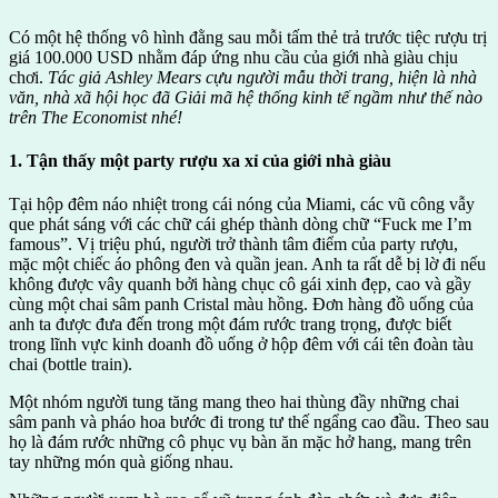
Có một hệ thống vô hình đằng sau mỗi tấm thẻ trả trước tiệc rượu trị
giá 100.000 USD nhằm đáp ứng nhu cầu của giới nhà giàu chịu
chơi.
Tác giả Ashley Mears cựu người mẫu thời trang, hiện là nhà
văn, nhà xã hội học đã Giải mã hệ thống kinh tế ngầm như thế nào
trên The Economist nhé!
1. Tận thấy một party rượu xa xỉ của giới nhà giàu
Tại hộp đêm náo nhiệt trong cái nóng của Miami, các vũ công vẫy
que phát sáng với các chữ cái ghép thành dòng chữ “Fuck me I’m
famous”. Vị triệu phú, người trở thành tâm điểm của party rượu,
mặc một chiếc áo phông đen và quần jean. Anh ta rất dễ bị lờ đi nếu
không được vây quanh bởi hàng chục cô gái xinh đẹp, cao và gầy
cùng một chai sâm panh Cristal màu hồng. Đơn hàng đồ uống của
anh ta được đưa đến trong một đám rước trang trọng, được biết
trong lĩnh vực kinh doanh đồ uống ở hộp đêm với cái tên đoàn tàu
chai (bottle train).
Một nhóm người tung tăng mang theo hai thùng đầy những chai
sâm panh và pháo hoa bước đi trong tư thế ngẩng cao đầu. Theo sau
họ là đám rước những cô phục vụ bàn ăn mặc hở hang, mang trên
tay những món quà giống nhau.