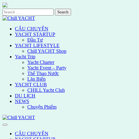
Skip
to
Search
content
for:
CÂU CHUYỆN
YACHT STARTUP
Đầu Tư
YACHT LIFESTYLE
Chill YACHT Shop
Yacht Trip
Yacht Charter
Yacht Event – Party
Thể Thao Nước
Lặn Biển
YACHT CLUB
CHILL Yacht Club
DU LỊCH
NEWS
Chuyện Phiếm
CÂU CHUYỆN