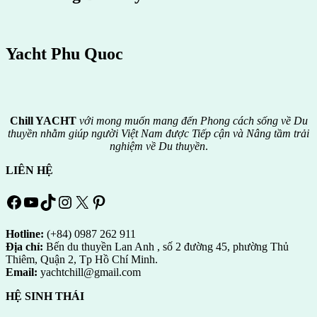
Yacht Phu Quoc
Chill YACHT
với mong muốn mang đến Phong cách sống về Du
thuyền nhằm giúp người Việt Nam được
Tiếp cận và Nâng tầm trải
nghiệm về Du thuyền
.
LIÊN HỆ
Facebook
YouTube
TikTok
Instagram
X
Pinterest
Hotline:
(+84) 0987 262 911
Địa chỉ:
Bến du thuyền Lan Anh , số 2 đường 45, phường Thủ
Thiêm, Quận 2, Tp Hồ Chí Minh.
Email:
yachtchill@gmail.com
HỆ SINH THÁI