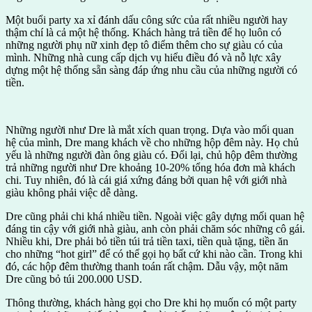
Một buổi party xa xỉ đánh dấu công sức của rất nhiều người hay
thậm chí là cả một hệ thống. Khách hàng trả tiền để họ luôn có
những người phụ nữ xinh đẹp tô điểm thêm cho sự giàu có của
mình. Những nhà cung cấp dịch vụ hiểu điều đó và nỗ lực xây
dựng một hệ thống sẵn sàng đáp ứng nhu cầu của những người có
tiền.
Những người như Dre là mắt xích quan trọng. Dựa vào mối quan
hệ của mình, Dre mang khách về cho những hộp đêm này. Họ chủ
yếu là những người đàn ông giàu có. Đổi lại, chủ hộp đêm thường
trả những người như Dre khoảng 10-20% tổng hóa đơn mà khách
chi. Tuy nhiên, đó là cái giá xứng đáng bởi quan hệ với giới nhà
giàu không phải việc dễ dàng.
Dre cũng phải chi khá nhiều tiền. Ngoài việc gây dựng mối quan hệ
đáng tin cậy với giới nhà giàu, anh còn phải chăm sóc những cô gái.
Nhiều khi, Dre phải bỏ tiền túi trả tiền taxi, tiền quà tặng, tiền ăn
cho những “hot girl” để có thể gọi họ bất cứ khi nào cần. Trong khi
đó, các hộp đêm thường thanh toán rất chậm. Dẫu vậy, một năm
Dre cũng bỏ túi 200.000 USD.
Thông thường, khách hàng gọi cho Dre khi họ muốn có một party