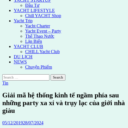
YACHT STARTUP
Đầu Tư
YACHT LIFESTYLE
Chill YACHT Shop
Yacht Trip
Yacht Charter
Yacht Event – Party
Thể Thao Nước
Lặn Biển
YACHT CLUB
CHILL Yacht Club
DU LỊCH
NEWS
Chuyện Phiếm
Search
for:
Tin
Giải mã hệ thống kinh tế ngầm phía sau
những party xa xỉ và trụy lạc của giới nhà
giàu
05/12/2019
28/07/2024