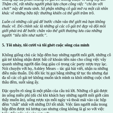
Thậm chí, rất nhiều người phải lựa chọn công việc “chỉ ăn với
chơi” này để mưu sinh. Số phận những cô gái mở ra một cái nhìn
khác về những bữa tiệc thường khiến cả thế giới trầm trồ
.
Luôn có những cái giá để bước chân vào thế giới mà bạn không
thuộc về. Đó chính xác là những gì các cô gái trẻ đẹp và đội môi
giới phải trả để bước chân vào thế giới thượng lưu của những
người “tiêu tiền như nước”.
5. Tôi nhảy, tôi cười và tôi ghét cuộc sống của mình
Không giống chủ các hộp đêm hay những người môi giới, những cô
gái trẻ không nhận được bất cứ khoản tiền nào cho công việc vây
quanh những người đàn ông giàu có trong các party rượu trụy lạc.
Nói chuyện với họ, Ashley Mears – tác giả bài viết, nhận ra những
điều mâu thuẫn. Dù đôi lúc bị gọi bằng những từ tục tĩu nhưng đại
đa số các cô gái trẻ không muốn tách mình ra khỏi những cuộc chơi
thâu đêm, suốt sáng ấy.
Đặc quyền rõ ràng là một phần của câu trả lời. Những cô gái được
ăn uống miễn phí (dù chỉ khi khách hay những người môi giới cảm
thấy muốn ăn), uống rượu xịn mỗi ngày và thoải mái vào các hộp
đêm “chất” nhất với những DJ tốt nhất. Việc làm người mẫu trong
hộp đêm được trả lương cao nhưng cũng không là gì so với việc