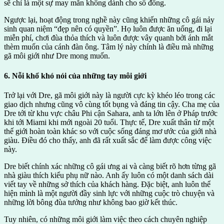
sẽ chỉ là một sự may mắn không dành cho số đông.
Ngược lại, hoạt động trong nghề này cũng khiến những cô gái nảy
sinh quan niệm “đẹp nên có quyền”. Họ luôn được ăn uống, đi lại
miễn phí, chơi đùa thỏa thích và luôn được vây quanh bởi ánh mắt
thèm muốn của cánh đàn ông. Tâm lý này chính là điều mà những
gã môi giới như Dre mong muốn.
6. Nỗi khổ khó nói của những tay môi giới
Trở lại với Dre, gã môi giới này là người cực kỳ khéo léo trong các
giao dịch nhưng cũng vô cùng tốt bụng và đáng tin cậy. Cha mẹ của
Dre tới từ khu vực châu Phi cận Sahara, anh ta lớn lên ở Pháp trước
khi tới Miami khi mới ngoài 20 tuổi. Thực tế, Dre xuất thân từ một
thế giới hoàn toàn khác so với cuộc sống đáng mơ ước của giới nhà
giàu. Điều đó cho thấy, anh đã rất xuất sắc để làm được công việc
này.
Dre biết chính xác những cô gái ưng ai và càng biết rõ hơn từng gã
nhà giàu thích kiểu phụ nữ nào. Anh ấy luôn có một danh sách dài
viết tay về những sở thích của khách hàng. Đặc biệt, anh luôn thể
hiện mình là một người đầy sinh lực với những cuộc trò chuyện và
những lời bông đùa tưởng như không bao giờ kết thúc.
Tuy nhiên, có những môi giới làm việc theo cách chuyên nghiệp