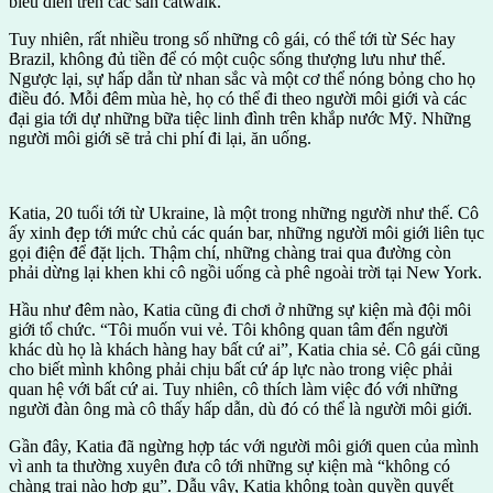
biểu diễn trên các sàn catwalk.
Tuy nhiên, rất nhiều trong số những cô gái, có thể tới từ Séc hay
Brazil, không đủ tiền để có một cuộc sống thượng lưu như thế.
Ngược lại, sự hấp dẫn từ nhan sắc và một cơ thể nóng bỏng cho họ
điều đó. Mỗi đêm mùa hè, họ có thể đi theo người môi giới và các
đại gia tới dự những bữa tiệc linh đình trên khắp nước Mỹ. Những
người môi giới sẽ trả chi phí đi lại, ăn uống.
Katia, 20 tuổi tới từ Ukraine, là một trong những người như thế. Cô
ấy xinh đẹp tới mức chủ các quán bar, những người môi giới liên tục
gọi điện để đặt lịch. Thậm chí, những chàng trai qua đường còn
phải dừng lại khen khi cô ngồi uống cà phê ngoài trời tại New York.
Hầu như đêm nào, Katia cũng đi chơi ở những sự kiện mà đội môi
giới tổ chức. “Tôi muốn vui vẻ. Tôi không quan tâm đến người
khác dù họ là khách hàng hay bất cứ ai”, Katia chia sẻ. Cô gái cũng
cho biết mình không phải chịu bất cứ áp lực nào trong việc phải
quan hệ với bất cứ ai. Tuy nhiên, cô thích làm việc đó với những
người đàn ông mà cô thấy hấp dẫn, dù đó có thể là người môi giới.
Gần đây, Katia đã ngừng hợp tác với người môi giới quen của mình
vì anh ta thường xuyên đưa cô tới những sự kiện mà “không có
chàng trai nào hợp gu”. Dẫu vậy, Katia không toàn quyền quyết