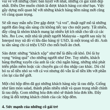
vui vẻ với những chiếc bàn tuyệt vời nhất, những cô gái xinh đẹp
nhất. Điều Dre muốn chính là được khách hàng coi như bạn. Việc
gây dựng mối quan hệ với những khách hàng tiềm năng mới cũng
vô cùng quan trọng.
Sẽ rất may mắn nếu Dre gặp được “cá voi”, thuật ngữ mô tả những
người đàn ông sẵn sàng chi không tiếc tay cho một party. Tất nhiên,
đây cũng là nhóm khách mang lại nhiều lợi ích nhất cho tất cả các
bên. Jho Low, một nhà tài phiệt người Malaysia – người sau này bị
Interpol truy nã đỏ vì lừa đảo hàng tỷ USD, là một trong số đó. Anh
ta sẵn sàng chi cả triệu USD cho mỗi buổi ăn chơi.
Săn được những “khách xộp” như thế là điều rất khó. Đó là hy
vọng “trúng quả” cho những người như Dre. Tuy nhiên, khách
hàng thường xuyên của anh là các chủ ngân hàng, những nhà phát
triển phần mềm hoặc các chuyên gia có thu nhập cao khác. Dù chỉ
bỏ ra số tiền nhỏ so với cá voi nhưng đó vẫn là số tiền lớn với phần
còn lại của thế giới.
Một chủ hộp đêm đã gọi những khách hàng này là rau diếp. Giống
như làm món salad, thành phần nhiều nhất và quan trọng nhất chính
là rau diếp. Gom những hóa đơn nhỏ sẽ thành hóa đơn lớn. Đây
cũng là đối tượng khách chính của các hộp đêm.
4. Sức mạnh của những cô gái trẻ