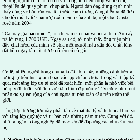
Những người xem hò reo cổ vũ trong ánh đèn chớp và đưa điện
thoại lên để quay phim, chụp ảnh. Người đàn ông đứng cạnh nhìn
thấy dáng vẻ bủn rủn của tôi trước cảnh tượng đang diễn ra đã đưa
cho tôi một ly từ chai rượu sâm panh của anh ta, một chai Cristal
rosé năm 2004.
“Cái này giá bao nhiêu”, tôi chỉ vào cái chai và hỏi anh ta. Anh ấy
trả lời rằng 1.700 USD. Ngay sau đó, tôi nhìn thấy ông triệu phú
đẩy chai rượu của mình về phía một người mẫu gần đó. Chất lỏng
đắt tiền ngay lập tức được đổ lên cổ cô gái.
Có lẽ, nhiều người trong chúng ta đã nhìn thấy những cảnh tượng
tương tự trên Instagram hoặc các tạp chí ăn chơi. Trong vài thập kỷ
qua, một tầng lớp ưu tú mới đã xuất hiện, một phần là nhờ việc bãi
bỏ quy định đối với lĩnh vực tài chính ở phương Tây cũng như một
phần do sự lan rộng của chủ nghĩa tư bản toàn cầu trên khắp thế
giới.
Tầng lớp thượng lưu này phân tán về mặt địa lý và linh hoạt hơn so
với tầng lớp quý tộc và tư bản của những năm trước. Cùng với đó,
những ngành công nghiệp đã mọc lên để đáp ứng các nhu cầu của
họ.
2. Những tính toán công phu đằng sau cuộc vui tưởng như tự