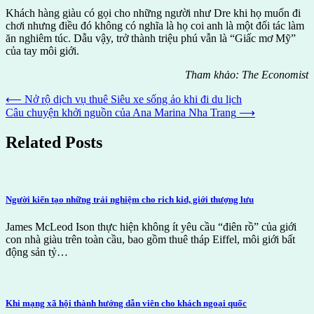
Khách hàng giàu có gọi cho những người như Dre khi họ muốn đi
chơi nhưng điều đó không có nghĩa là họ coi anh là một đối tác làm
ăn nghiêm túc. Dẫu vậy, trở thành triệu phú vẫn là “Giấc mơ Mỹ”
của tay môi giới.
Tham khảo: The Economist
Post
⟵
Nở rộ dịch vụ thuê Siêu xe sống ảo khi đi du lịch
Câu chuyện khởi nguồn của Ana Marina Nha Trang
⟶
navigation
Related Posts
Người kiến tạo những trải nghiệm cho rich kid, giới thượng lưu
James McLeod Ison thực hiện không ít yêu cầu “điên rồ” của giới
con nhà giàu trên toàn cầu, bao gồm thuê tháp Eiffel, môi giới bất
động sản tỷ…
Khi mạng xã hội thành hướng dẫn viên cho khách ngoại quốc