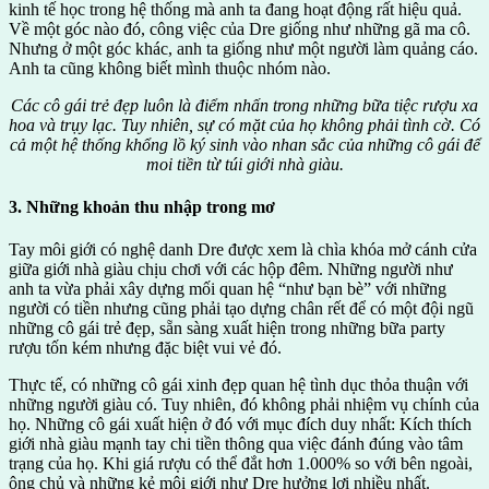
kinh tế học trong hệ thống mà anh ta đang hoạt động rất hiệu quả.
Về một góc nào đó, công việc của Dre giống như những gã ma cô.
Nhưng ở một góc khác, anh ta giống như một người làm quảng cáo.
Anh ta cũng không biết mình thuộc nhóm nào.
Các cô gái trẻ đẹp luôn là điểm nhấn trong những bữa tiệc rượu xa
hoa và trụy lạc. Tuy nhiên, sự có mặt của họ không phải tình cờ. Có
cả một hệ thống khổng lồ ký sinh vào nhan sắc của những cô gái để
moi tiền từ túi giới nhà giàu.
3. Những khoản thu nhập trong mơ
Tay môi giới có nghệ danh Dre được xem là chìa khóa mở cánh cửa
giữa giới nhà giàu chịu chơi với các hộp đêm. Những người như
anh ta vừa phải xây dựng mối quan hệ “như bạn bè” với những
người có tiền nhưng cũng phải tạo dựng chân rết để có một đội ngũ
những cô gái trẻ đẹp, sẵn sàng xuất hiện trong những bữa party
rượu tốn kém nhưng đặc biệt vui vẻ đó.
Thực tế, có những cô gái xinh đẹp quan hệ tình dục thỏa thuận với
những người giàu có. Tuy nhiên, đó không phải nhiệm vụ chính của
họ. Những cô gái xuất hiện ở đó với mục đích duy nhất: Kích thích
giới nhà giàu mạnh tay chi tiền thông qua việc đánh đúng vào tâm
trạng của họ. Khi giá rượu có thể đắt hơn 1.000% so với bên ngoài,
ông chủ và những kẻ môi giới như Dre hưởng lợi nhiều nhất.