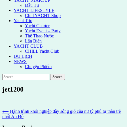
YACHT STARTUP
Đầu Tư
YACHT LIFESTYLE
Chill YACHT Shop
Yacht Trip
Yacht Charter
Yacht Event – Party
Thể Thao Nước
Lặn Biển
YACHT CLUB
CHILL Yacht Club
DU LỊCH
NEWS
Chuyện Phiếm
Search
for:
jet1200
Post
⟵
Hành trình khởi nghiệp đầy sóng gió của nữ tỷ phú tự thân trẻ
nhất Ấn Độ
navigation