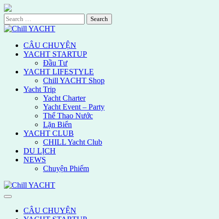
Skip
to
Search
content
for:
CÂU CHUYỆN
YACHT STARTUP
Đầu Tư
YACHT LIFESTYLE
Chill YACHT Shop
Yacht Trip
Yacht Charter
Yacht Event – Party
Thể Thao Nước
Lặn Biển
YACHT CLUB
CHILL Yacht Club
DU LỊCH
NEWS
Chuyện Phiếm
CÂU CHUYỆN