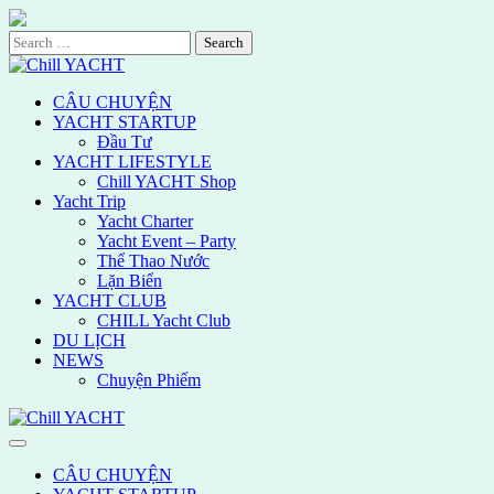
Skip
to
Search
content
for:
CÂU CHUYỆN
YACHT STARTUP
Đầu Tư
YACHT LIFESTYLE
Chill YACHT Shop
Yacht Trip
Yacht Charter
Yacht Event – Party
Thể Thao Nước
Lặn Biển
YACHT CLUB
CHILL Yacht Club
DU LỊCH
NEWS
Chuyện Phiếm
CÂU CHUYỆN