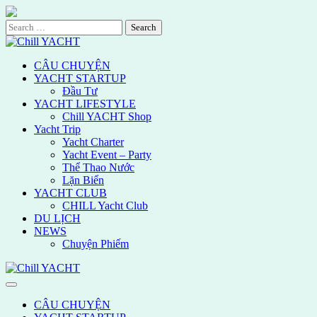
Skip
to
Search
content
for:
CÂU CHUYỆN
YACHT STARTUP
Đầu Tư
YACHT LIFESTYLE
Chill YACHT Shop
Yacht Trip
Yacht Charter
Yacht Event – Party
Thể Thao Nước
Lặn Biển
YACHT CLUB
CHILL Yacht Club
DU LỊCH
NEWS
Chuyện Phiếm
CÂU CHUYỆN