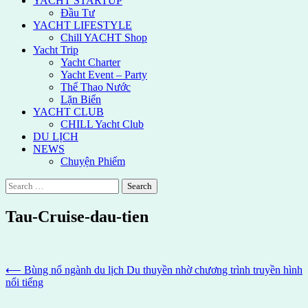
YACHT STARTUP
Đầu Tư
YACHT LIFESTYLE
Chill YACHT Shop
Yacht Trip
Yacht Charter
Yacht Event – Party
Thể Thao Nước
Lặn Biển
YACHT CLUB
CHILL Yacht Club
DU LỊCH
NEWS
Chuyện Phiếm
Search
for:
Tau-Cruise-dau-tien
Post
⟵
Bùng nổ ngành du lịch Du thuyền nhờ chương trình truyền hình
nổi tiếng
navigation