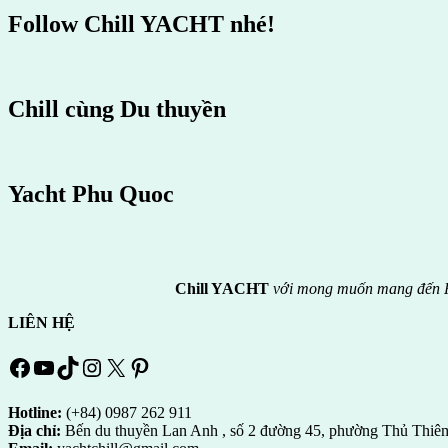
Follow Chill YACHT nhé!
Chill cùng Du thuyền
Yacht Phu Quoc
Chill YACHT
với mong muốn mang đến P
LIÊN HỆ
Facebook
YouTube
TikTok
Instagram
X
Pinterest
Hotline:
(+84) 0987 262 911
Địa chỉ:
Bến du thuyền Lan Anh , số 2 đường 45, phường Thủ Thiê