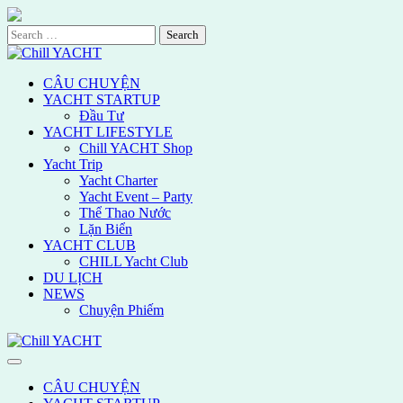
Skip
to
Search
content
for:
CÂU CHUYỆN
YACHT STARTUP
Đầu Tư
YACHT LIFESTYLE
Chill YACHT Shop
Yacht Trip
Yacht Charter
Yacht Event – Party
Thể Thao Nước
Lặn Biển
YACHT CLUB
CHILL Yacht Club
DU LỊCH
NEWS
Chuyện Phiếm
CÂU CHUYỆN