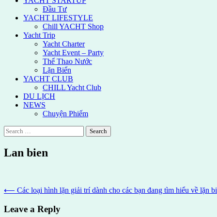
YACHT STARTUP
Đầu Tư
YACHT LIFESTYLE
Chill YACHT Shop
Yacht Trip
Yacht Charter
Yacht Event – Party
Thể Thao Nước
Lặn Biển
YACHT CLUB
CHILL Yacht Club
DU LỊCH
NEWS
Chuyện Phiếm
Search
for:
Lan bien
Post
⟵
Các loại hình lặn giải trí dành cho các bạn đang tìm hiểu về lặn 
navigation
Leave a Reply