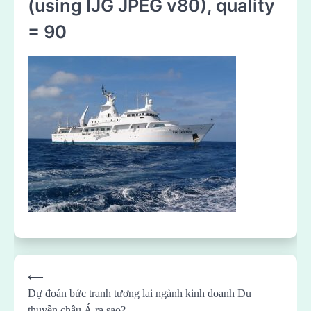
(using IJG JPEG v80), quality
= 90
Post
⟵
navigation
Dự đoán bức tranh tương lai ngành kinh doanh Du
thuyền châu Á ra sao?