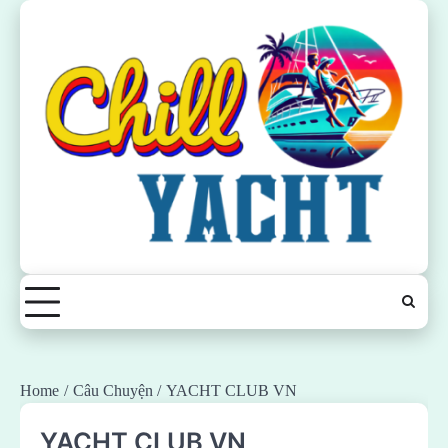
Skip
to
content
Home
Câu Chuyện
YACHT CLUB VN
YACHT CLUB VN