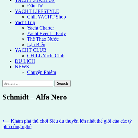
YACHT STARTUP
Đầu Tư
YACHT LIFESTYLE
Chill YACHT Shop
Yacht Trip
Yacht Charter
Yacht Event – Party
Thể Thao Nước
Lặn Biển
YACHT CLUB
CHILL Yacht Club
DU LỊCH
NEWS
Chuyện Phiếm
Search
for:
Schmidt – Alfa Nero
Post
⟵
Khám phá thú chơi Siêu du thuyền lớn nhất thế giới của các tỷ
phú công nghệ
navigation