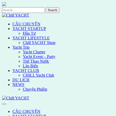
Skip
to
Search
content
for:
CÂU CHUYỆN
YACHT STARTUP
Đầu Tư
YACHT LIFESTYLE
Chill YACHT Shop
Yacht Trip
Yacht Charter
Yacht Event – Party
Thể Thao Nước
Lặn Biển
YACHT CLUB
CHILL Yacht Club
DU LỊCH
NEWS
Chuyện Phiếm
CÂU CHUYỆN