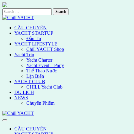
Skip
to
Search
content
for:
CÂU CHUYỆN
YACHT STARTUP
Đầu Tư
YACHT LIFESTYLE
Chill YACHT Shop
Yacht Trip
Yacht Charter
Yacht Event – Party
Thể Thao Nước
Lặn Biển
YACHT CLUB
CHILL Yacht Club
DU LỊCH
NEWS
Chuyện Phiếm
CÂU CHUYỆN