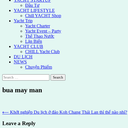
YACHT STARTUP
Đầu Tư
YACHT LIFESTYLE
Chill YACHT Shop
Yacht Trip
Yacht Charter
Yacht Event – Party
Thể Thao Nước
Lặn Biển
YACHT CLUB
CHILL Yacht Club
DU LỊCH
NEWS
Chuyện Phiếm
Search
for:
bua may man
Post
⟵
Khởi nghiệp Du lịch ở đảo Koh Chang Thái Lan thì thế nào nhỉ?
navigation
Leave a Reply