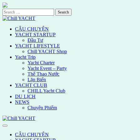
Skip
to
Search
content
for:
CÂU CHUYỆN
YACHT STARTUP
Đầu Tư
YACHT LIFESTYLE
Chill YACHT Shop
Yacht Trip
Yacht Charter
Yacht Event – Party
Thể Thao Nước
Lặn Biển
YACHT CLUB
CHILL Yacht Club
DU LỊCH
NEWS
Chuyện Phiếm
CÂU CHUYỆN