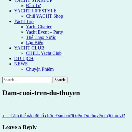
YACHT STARTUP
Đầu Tư
YACHT LIFESTYLE
Chill YACHT Shop
Yacht Trip
Yacht Charter
Yacht Event – Party
Thể Thao Nước
Lặn Biển
YACHT CLUB
CHILL Yacht Club
DU LỊCH
NEWS
Chuyện Phiếm
Search
for:
Dam-cuoi-tren-du-thuyen
Post
⟵
Làm thế nào để tổ chức Đám cưới trên Du thuyền thật thú vị?
navigation
Leave a Reply