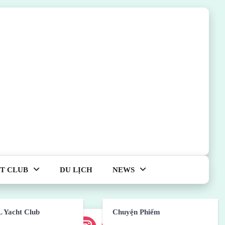
T CLUB
DU LỊCH
NEWS
 Yacht Club
Chuyện Phiếm