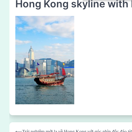
Hong Kong skyline with
Post
⟵
Trải nghiệm mới lạ về Hong Kong với góc nhìn độc đáo từ