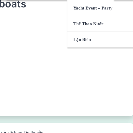
 boats
Yacht Event – Party
Thể Thao Nước
Lặn Biển
 các dịch vụ Du thuyền