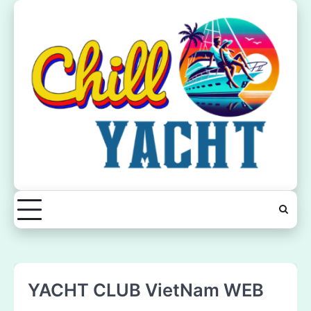
Skip
to
content
YACHT CLUB VietNam WEB