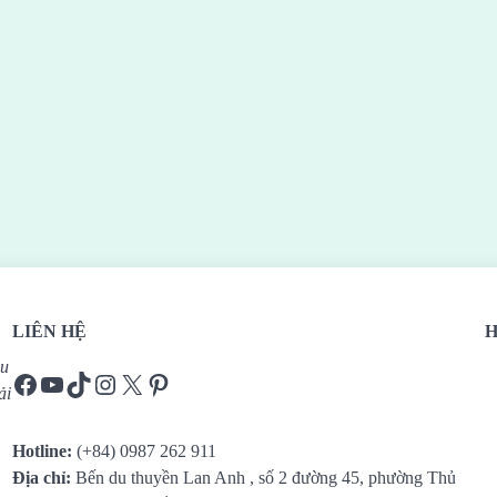
LIÊN HỆ
H
Du
Facebook
YouTube
TikTok
Instagram
X
Pinterest
ải
Hotline:
(+84) 0987 262 911
Địa chỉ:
Bến du thuyền Lan Anh , số 2 đường 45, phường Thủ