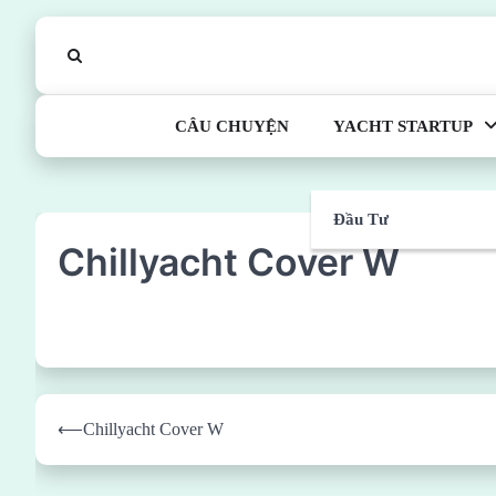
Skip
to
content
CÂU CHUYỆN
YACHT STARTUP
Đầu Tư
Chillyacht Cover W
Post
⟵
Chillyacht Cover W
navigation