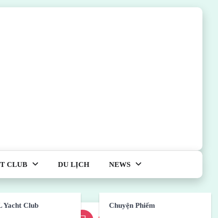
T CLUB
DU LỊCH
NEWS
 Yacht Club
Chuyện Phiếm