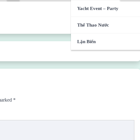
Yacht Event – Party
Thể Thao Nước
Lặn Biển
 marked
*