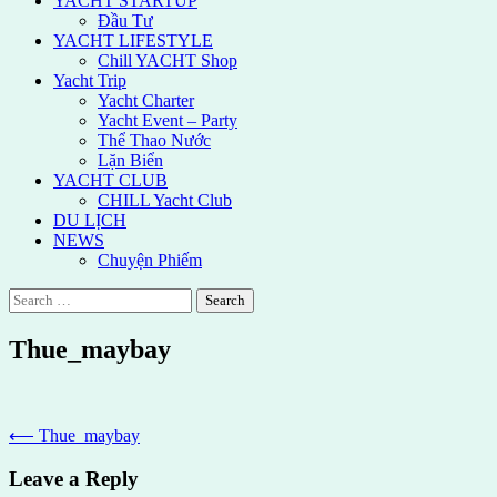
YACHT STARTUP
Đầu Tư
YACHT LIFESTYLE
Chill YACHT Shop
Yacht Trip
Yacht Charter
Yacht Event – Party
Thể Thao Nước
Lặn Biển
YACHT CLUB
CHILL Yacht Club
DU LỊCH
NEWS
Chuyện Phiếm
Search
for:
Thue_maybay
Post
⟵
Thue_maybay
navigation
Leave a Reply