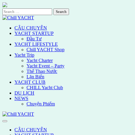
Skip
to
Search
content
for:
CÂU CHUYỆN
YACHT STARTUP
Đầu Tư
YACHT LIFESTYLE
Chill YACHT Shop
Yacht Trip
Yacht Charter
Yacht Event – Party
Thể Thao Nước
Lặn Biển
YACHT CLUB
CHILL Yacht Club
DU LỊCH
NEWS
Chuyện Phiếm
CÂU CHUYỆN