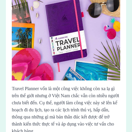
Travel Planner vốn là một công việc không còn xa lạ gì
trên thế giới nhưng ở Việt Nam chắc vẫn còn nhiều người
chưa biết đến. Cụ thể, người làm công việc này sẽ lên kế
hoạch đi du lịch, tạo ra các lịch trình thú vị, hấp dẫn,
thông qua những gì mà bản thân đúc kết được để trở
thành kiến thức thực tế và áp dụng vào việc tư vấn cho
khách hàng.