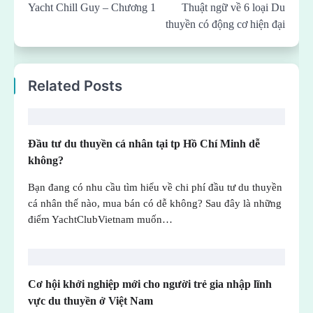
navigation
Yacht Chill Guy – Chương 1
Thuật ngữ về 6 loại Du
thuyền có động cơ hiện đại
Related Posts
Đầu tư du thuyền cá nhân tại tp Hồ Chí Minh dễ
không?
Bạn đang có nhu cầu tìm hiểu về chi phí đầu tư du thuyền
cá nhân thế nào, mua bán có dễ không? Sau đây là những
điểm YachtClubVietnam muốn…
Cơ hội khởi nghiệp mới cho người trẻ gia nhập lĩnh
vực du thuyền ở Việt Nam