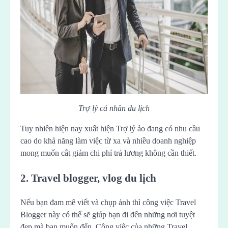
Trợ lý cá nhân du lịch
Tuy nhiên hiện nay xuất hiện Trợ lý ảo đang có nhu cầu
cao do khả năng làm việc từ xa và nhiều doanh nghiệp
mong muốn cắt giảm chi phí trả lương không cần thiết.
2. Travel blogger, vlog du lịch
Nếu bạn đam mê viết và chụp ảnh thì công việc Travel
Blogger này có thể sẽ giúp bạn đi đến những nơi tuyệt
đẹp mà bạn muốn đến. Công việc của những Travel