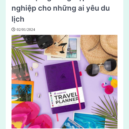
nghiệp cho những ai yêu du
lịch
02/01/2024