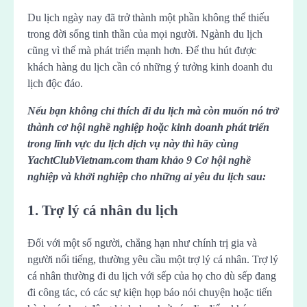
Du lịch ngày nay đã trở thành một phần không thể thiếu
trong đời sống tinh thần của mọi người. Ngành du lịch
cũng vì thế mà phát triển mạnh hơn. Để thu hút được
khách hàng du lịch cần có những ý tưởng kinh doanh du
lịch độc đáo.
Nếu bạn không chỉ thích đi du lịch mà còn muốn nó trở
thành cơ hội nghề nghiệp hoặc kinh doanh phát triển
trong lĩnh vực du lịch dịch vụ này thì hãy cùng
YachtClubVietnam.com tham khảo 9 Cơ hội nghề
nghiệp và khởi nghiệp cho những ai yêu du lịch sau:
1. Trợ lý cá nhân du lịch
Đối với một số người, chẳng hạn như chính trị gia và
người nổi tiếng, thường yêu cầu một trợ lý cá nhân. Trợ lý
cá nhân thường đi du lịch với sếp của họ cho dù sếp đang
đi công tác, có các sự kiện họp báo nói chuyện hoặc tiến