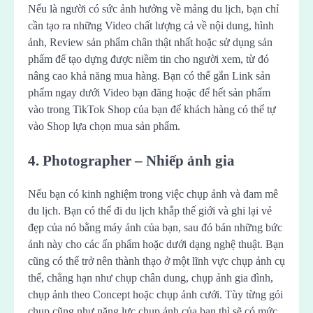
Nếu là người có sức ảnh hưởng về mảng du lịch, bạn chỉ
cần tạo ra những Video chất lượng cả về nội dung, hình
ảnh, Review sản phẩm chân thật nhất hoặc sử dụng sản
phẩm để tạo dựng được niềm tin cho người xem, từ đó
nâng cao khả năng mua hàng. Bạn có thể gắn Link sản
phẩm ngay dưới Video bạn đăng hoặc để hết sản phẩm
vào trong TikTok Shop của bạn để khách hàng có thể tự
vào Shop lựa chọn mua sản phẩm.
4. Photographer – Nhiếp ảnh gia
Nếu bạn có kinh nghiệm trong việc chụp ảnh và đam mê
du lịch. Bạn có thể đi du lịch khắp thế giới và ghi lại vẻ
đẹp của nó bằng máy ảnh của bạn, sau đó bán những bức
ảnh này cho các ấn phẩm hoặc dưới dạng nghệ thuật. Bạn
cũng có thể trở nên thành thạo ở một lĩnh vực chụp ảnh cụ
thể, chẳng hạn như chụp chân dung, chụp ảnh gia đình,
chụp ảnh theo Concept hoặc chụp ảnh cưới. Tùy từng gói
chụp cũng như năng lực chụp ảnh của bạn thì sẽ có mức