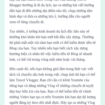
Blogger thường là đi du lịch, tạo ra những bài viết hướng
dẫn bạn đi đến những địa điểm nào đó, chụp những tấm
hình đẹp và đưa ra những lưu ý, hướng dẫn cho người
xem về từng chuyến đi.
Tuy nhiên, ý tưởng kinh doanh du lịch độc đáo này sẽ
thường khó khăn khi bạn mới bắt đầu xây dựng. Thường
thì phải mất một vài năm bạn mới có thể kiếm được tiền từ
Blog của bạn. Tuy nhiên nếu bạn biết cách xây dựng
thương hiệu cá nhân thì việc kiếm tiền từ Blog sẽ nhanh
hơn, có thể chỉ trong vòng một năm hoặc vài tháng.
Bên cạnh đó, nếu bạn không giỏi lắm trong lĩnh vực viết
lách và chuyên sâu hơn trong việc chụp ảnh thì bạn có thể
làm Travel Vlogger. Bạn chỉ cần có kênh Youtube của
riêng bạn và đăng những Vlog về những chuyến đi tuyệt
đẹp hay hữu ích của bạn. Bạn có thể kiếm tiền từ chính
những Video bạn tạo ra trên Youtube khi bạn đạt đủ lượng
người đăng ký theo dõi nhất định. Hãy tạo ra những Vlog