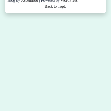
Blog by
Ascendoor
| Powered by
WordPress
.
Back to Top