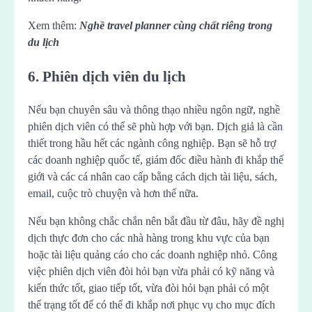
Xem thêm:
Nghề travel planner cùng chất riêng trong
du lịch
6.
Phiên dịch viên du lịch
Nếu bạn chuyên sâu và thông thạo nhiều ngôn ngữ, nghề
phiên dịch viên có thể sẽ phù hợp với bạn. Dịch giả là cần
thiết trong hầu hết các ngành công nghiệp. Bạn sẽ hỗ trợ
các doanh nghiệp quốc tế, giám đốc điều hành đi khắp thế
giới và các cá nhân cao cấp bằng cách dịch tài liệu, sách,
email, cuộc trò chuyện và hơn thế nữa.
Nếu bạn không chắc chắn nên bắt đầu từ đâu, hãy đề nghị
dịch thực đơn cho các nhà hàng trong khu vực của bạn
hoặc tài liệu quảng cáo cho các doanh nghiệp nhỏ. Công
việc phiên dịch viên đòi hỏi bạn vừa phải có kỹ năng và
kiến thức tốt, giao tiếp tốt, vừa đòi hỏi bạn phải có một
thể trạng tốt để có thể đi khắp nơi phục vụ cho mục đích