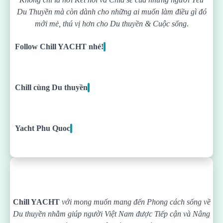
Du Thuyền mà còn dành cho những ai muốn làm điều gì đó
mới mẻ, thú vị hơn cho Du thuyền & Cuộc sống
.
Follow Chill YACHT nhé!
Chill cùng Du thuyền
Yacht Phu Quoc
Chill YACHT
với mong muốn mang đến Phong cách sống về
Du thuyền nhằm giúp người Việt Nam được
Tiếp cận và Nâng