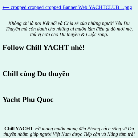
Post
⟵
cropped-cropped-cropped-Banner-Web-YACHTCLUB-1.png
navigation
Không chỉ là nơi Kết nối và Chia sẻ của những người Yêu Du
Thuyền mà còn dành cho những ai muốn làm điều gì đó mới mẻ,
thú vị hơn cho Du thuyền & Cuộc sống
.
Follow Chill YACHT nhé!
Chill cùng Du thuyền
Yacht Phu Quoc
Chill YACHT
với mong muốn mang đến Phong cách sống về Du
thuyền nhằm giúp người Việt Nam được
Tiếp cận và Nâng tầm trải