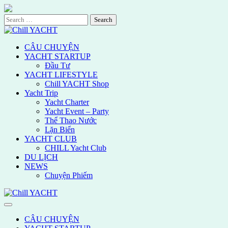
Skip
to
Search
content
for:
CÂU CHUYỆN
YACHT STARTUP
Đầu Tư
YACHT LIFESTYLE
Chill YACHT Shop
Yacht Trip
Yacht Charter
Yacht Event – Party
Thể Thao Nước
Lặn Biển
YACHT CLUB
CHILL Yacht Club
DU LỊCH
NEWS
Chuyện Phiếm
CÂU CHUYỆN