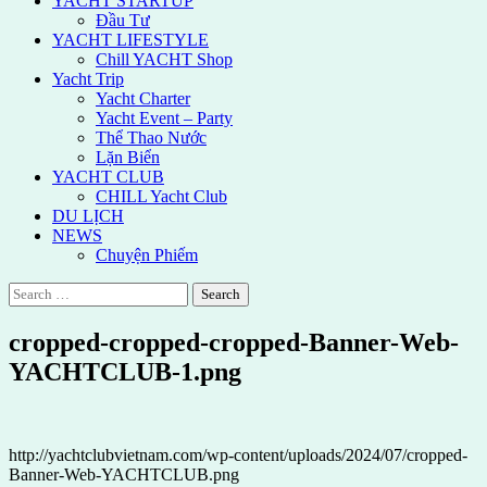
YACHT STARTUP
Đầu Tư
YACHT LIFESTYLE
Chill YACHT Shop
Yacht Trip
Yacht Charter
Yacht Event – Party
Thể Thao Nước
Lặn Biển
YACHT CLUB
CHILL Yacht Club
DU LỊCH
NEWS
Chuyện Phiếm
Search
for:
cropped-cropped-cropped-Banner-Web-
YACHTCLUB-1.png
http://yachtclubvietnam.com/wp-content/uploads/2024/07/cropped-
Banner-Web-YACHTCLUB.png