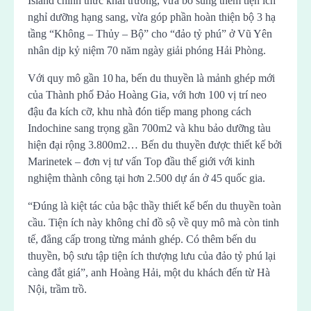
Island chính thức khai trương, vừa bổ sung thêm tiện ích
nghỉ dưỡng hạng sang, vừa góp phần hoàn thiện bộ 3 hạ
tầng “Không – Thủy – Bộ” cho “đảo tỷ phú” ở Vũ Yên
nhân dịp kỷ niệm 70 năm ngày giải phóng Hải Phòng.
Với quy mô gần 10 ha, bến du thuyền là mảnh ghép mới
của Thành phố Đảo Hoàng Gia, với hơn 100 vị trí neo
đậu đa kích cỡ, khu nhà đón tiếp mang phong cách
Indochine sang trọng gần 700m2 và khu bảo dưỡng tàu
hiện đại rộng 3.800m2… Bến du thuyền được thiết kế bởi
Marinetek – đơn vị tư vấn Top đầu thế giới với kinh
nghiệm thành công tại hơn 2.500 dự án ở 45 quốc gia.
“Đúng là kiệt tác của bậc thầy thiết kế bến du thuyền toàn
cầu. Tiện ích này không chỉ đồ sộ về quy mô mà còn tinh
tế, đẳng cấp trong từng mảnh ghép. Có thêm bến du
thuyền, bộ sưu tập tiện ích thượng lưu của đảo tỷ phú lại
càng đắt giá”, anh Hoàng Hải, một du khách đến từ Hà
Nội, trầm trồ.