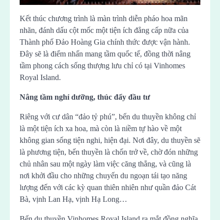
Kết thúc chương trình là màn trình diễn pháo hoa mãn
nhãn, đánh dấu cột mốc một tiện ích đẳng cấp nữa của
Thành phố Đảo Hoàng Gia chính thức được vận hành.
Đây sẽ là điểm nhấn mang tầm quốc tế, đồng thời nâng
tầm phong cách sống thượng lưu chỉ có tại Vinhomes
Royal Island.
Nâng tầm nghỉ dưỡng, thúc đẩy đầu tư
Riêng với cư dân “đảo tỷ phú”, bến du thuyền không chỉ
là một tiện ích xa hoa, mà còn là niềm tự hào về một
không gian sống tiện nghi, hiện đại. Nơi đây, du thuyền sẽ
là phương tiện, bến thuyền là chốn trở về, chờ đón những
chủ nhân sau một ngày làm việc căng thẳng, và cũng là
nơi khởi đầu cho những chuyến du ngoạn tái tạo năng
lượng đến với các kỳ quan thiên nhiên như quần đảo Cát
Bà, vịnh Lan Hạ, vịnh Hạ Long…
Bến du thuyền Vinhomes Royal Island ra mắt đồng nghĩa