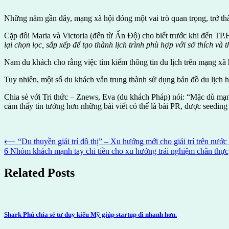
Những năm gần đây, mạng xã hội đóng một vai trò quan trọng, trở thà
Cặp đôi Maria và Victoria (đến từ Ấn Độ) cho biết trước khi đến TP
lại chọn lọc, sắp xếp để tạo thành lịch trình phù hợp với sở thích và 
Nam du khách cho rằng việc tìm kiếm thông tin du lịch trên mạng xã hộ
Tuy nhiên, một số du khách vẫn trung thành sử dụng bản đồ du lịch 
Chia sẻ với Tri thức – Znews, Eva (du khách Pháp) nói: “Mặc dù mạng
cảm thấy tin tưởng hơn những bài viết có thể là bài PR, được seeding
Post
⟵
“Du thuyền giải trí đô thị” – Xu hướng mới cho giải trí trên nướ
6 Nhóm khách mạnh tay chi tiền cho xu hướng trải nghiệm chân thực,
navigation
Related Posts
Shark Phú chia sẻ tư duy kiểu Mỹ giúp startup đi nhanh hơn.