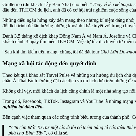
Guillermo (du khách Tây Ban Nha) cho biết:
“Thay vì lên kế hoạch c
đầu đến TP.HCM du lịch, anh đã có cơ hội trải nghiệm cuộc sống củ
Những điều ngẫu hứng xảy đến mang theo những kỉ niệm đáng nhớ, niề
đổi lịch trình để tận hưởng những khoảnh khắc tuyệt vời trong chuyến
Dành 3,5 tháng xê dịch khắp Đông Nam Á và Nam Á, Josefine và Clar
khách dành 3 ngày tìm hiểu TP.HCM. Việc tự túc di chuyển từ điểm đ
“Sau khi tìm kiếm trên mạng, chúng tôi đã đặt tour
Chợ Lớn Downto
Mạng xã hội tác động đến quyết định
Theo kết quả khảo sát Travel Pulse về những xu hướng du lịch chủ đ
châu Á Thái Bình Dương đặt các dịch vụ du lịch dựa trên những đề xu
Không chỉ vậy, mỗi khách du lịch cũng chính là một nhà sáng tạo nộ
Trong đó, Facebook, TikTok, Instagram và YouTube là những mạng 
nghiệm tại điểm đến.
Bên cạnh việc tham quan các công trình biểu tượng của thành phố, C
“Chỉ cần lướt TikTok một lúc là tôi có thêm hàng tá các điều th
phá chợ Bình Tây”
, cô chia sẻ.