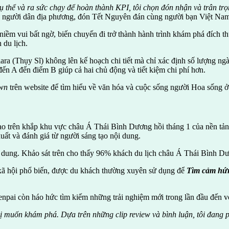
ụ thể và ra sức chạy để hoàn thành KPI, tôi chọn đón nhận và trân trọ
a người dân địa phương, đón Tết Nguyên đán cùng người bạn Việt Nam
m vui bất ngờ, biến chuyến đi trở thành hành trình khám phá đích thự
 du lịch.
a (Thụy Sĩ) không lên kế hoạch chi tiết mà chỉ xác định số lượng ng
ến A đến điểm B giúp cả hai chủ động và tiết kiệm chi phí hơn.
wn
trên website để tìm hiểu về văn hóa và cuộc sống người Hoa sống 
ạo trên khắp khu vực châu Á Thái Bình Dương hồi tháng 1 của nền tảng
ất và đánh giá từ người sáng tạo nội dung.
i dung. Khảo sát trên cho thấy 96% khách du lịch châu Á Thái Bình Dư
xã hội phổ biến, được du khách thường xuyên sử dụng để
Tìm cảm hứng
enpai còn háo hức tìm kiếm những trải nghiệm mới trong lần đầu đến v
ú vị muốn khám phá. Dựa trên những clip review và bình luận, tôi đang