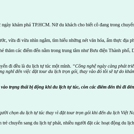
 2 ngày khám phá TP.HCM. Nữ du khách cho biết cô đang trong chuyến 
ước, vừa đi vừa nhìn ngắm, tìm hiểu những nét văn hóa, ẩm thực địa p
ghé thăm các điểm đến nằm trong trung tâm như Bưu điện Thành phố, 
yến đi đều là du lịch tự túc một mình.
“Công nghệ ngày càng phát triển
ng nghĩ đến việc đặt tour du lịch trọn gói, thay vào đó tôi sẽ tự do 
vào trạng thái bị động khi du lịch tự túc, còn các điểm đến thì đi đế
ời chọn du lịch tự túc thay vì đặt tour trọn gói khi đến du lịch Việt
trẻ chuyển sang du lịch tự phát, nhiều người đặt các hoạt động du lịch,