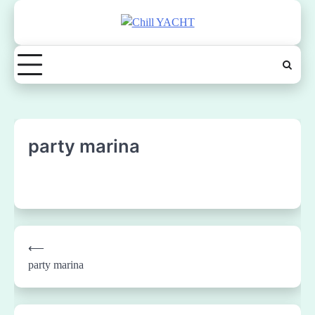
Skip
to
content
party marina
Post
⟵
navigation
party marina