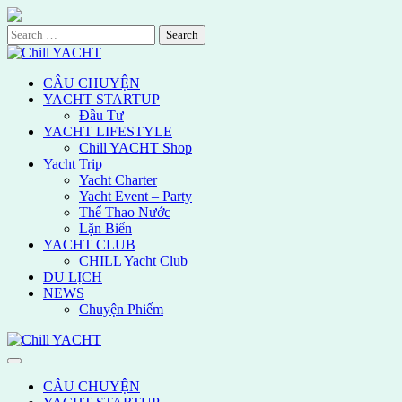
Skip
to
Search
content
for:
CÂU CHUYỆN
YACHT STARTUP
Đầu Tư
YACHT LIFESTYLE
Chill YACHT Shop
Yacht Trip
Yacht Charter
Yacht Event – Party
Thể Thao Nước
Lặn Biển
YACHT CLUB
CHILL Yacht Club
DU LỊCH
NEWS
Chuyện Phiếm
CÂU CHUYỆN