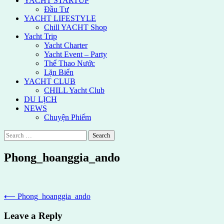
YACHT STARTUP
Đầu Tư
YACHT LIFESTYLE
Chill YACHT Shop
Yacht Trip
Yacht Charter
Yacht Event – Party
Thể Thao Nước
Lặn Biển
YACHT CLUB
CHILL Yacht Club
DU LỊCH
NEWS
Chuyện Phiếm
Search
for:
Phong_hoanggia_ando
Post
⟵
Phong_hoanggia_ando
navigation
Leave a Reply