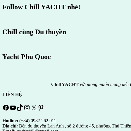
Follow Chill YACHT nhé!
Chill cùng Du thuyền
Yacht Phu Quoc
Chill YACHT
với mong muốn mang đến P
LIÊN HỆ
Facebook
YouTube
TikTok
Instagram
X
Pinterest
Hotline:
(+84) 0987 262 911
Địa chỉ:
Bến du thuyền Lan Anh , số 2 đường 45, phường Thủ Thiê