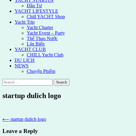
YACHT STARTUP
Đầu Tư
YACHT LIFESTYLE
Chill YACHT Shop
Yacht Trip
Yacht Charter
Yacht Event – Party
Thể Thao Nước
Lặn Biển
YACHT CLUB
CHILL Yacht Club
DU LỊCH
NEWS
Chuyện Phiếm
Search
for:
startup dulich logo
Post
⟵
startup dulich logo
navigation
Leave a Reply