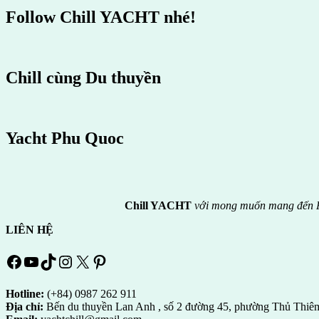
Follow Chill YACHT nhé!
Chill cùng Du thuyền
Yacht Phu Quoc
Chill YACHT
với mong muốn mang đến P
LIÊN HỆ
Facebook
YouTube
TikTok
Instagram
X
Pinterest
Hotline:
(+84) 0987 262 911
Địa chỉ:
Bến du thuyền Lan Anh , số 2 đường 45, phường Thủ Thiê