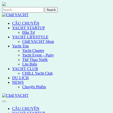
Skip
to
Search
content
for:
CÂU CHUYỆN
YACHT STARTUP
Đầu Tư
YACHT LIFESTYLE
Chill YACHT Shop
Yacht Trip
Yacht Charter
Yacht Event – Party
Thể Thao Nước
Lặn Biển
YACHT CLUB
CHILL Yacht Club
DU LỊCH
NEWS
Chuyện Phiếm
CÂU CHUYỆN