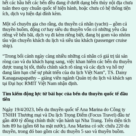
hết các hầu hết các bến đều đang ở dưới dạng bến thủy nội địa chưa
tuân theo quy chuẩn quốc tế hiện hành, hoặc chưa có hệ thống tiện
ích, dịch vụ hiện đại đính kèm.
Một số chuyên gia cho rằng, du thuyền cá nhân (yacht) – gồm cả
thuyền buồm, động cơ hay siêu du thuyền vốn có những yêu cầu
riêng về bến bãi, dịch vụ đi kèm riêng biệt, đang bị gom vào nhóm
tàu vận chuyển khách du lịch và siêu tàu khách (passenger cruise
ship).
“Trong bối cảnh ngày càng nhiều những cá nhân có giá trị tài sản
ròng cao và du khách hạng sang, việc khan hiếm các bến du thuyền
được trang bị tốt, thiếu chính sách rõ ràng và các dịch vụ hỗ trợ
đang làm hạn chế sự phát triển của du lịch Việt Nam”, TS. Daisy
Kanagasapapathy – giảng viên ngành Quản trị du lịch và khách sạn
tại Đại học RMIT Việt Nam nhận định.
Tìm kiếm động lực từ bài học của bến du thuyền quốc tế đầu
tiên
Ngày 19/4/2023, bến du thuyền quốc tế Ana Marina do Công ty
TNHH Thương mại và Du lịch Trọng Điểm (Focus Travel) đầu tư
gần 400 tỷ đồng chính thức vận hành tại Nha Trang. Trên diện tích
hơn 89 ha (gồm 68 ha mặt nước), Ana Marina có sức chứa 220 du
thuyền, trong đó bao gồm các du thuyền 5 sao và thuyền buồm.