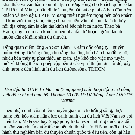
khai thác và vận hành tour du lịch đường sông cho khách quốc tế tại
TP Hồ Chí Minh, nhận định: Thuyền bắt buộc phải có bến đón rước
khách và neo đậu, TP.HCM đang thiếu nghiêm trọng bến đón khách
tại khu vực trung tâm, cũng chưa có bến vận tải hành khách thủy
nội địa xứng tầm là đầu tàu kinh tế bậc nhất cả nước. Theo bà
Hạnh, đây là rào cản khiến nhiều nhà đầu tư hoặc người dân dù
muốn cũng không sắm du thuyền.
Đồng quan điểm, ông An Sơn Lâm – Giám đốc công ty Thuyền
buồm Đông Dương cũng cho rằng, hạ tầng bến bãi chưa đồng bộ,
nhiều bến thủy tự phát thiếu an toàn, gây khó cho việc mở tuyến
mới vì không thể xin phép cập bến ở các vị trí thuận lợi. Từ đó, gây
ảnh hưởng đến hình ảnh du lịch đường sông TP.HCM
Bến đậu tại ONEº15 Marina (Singapore) luôn hoạt động hết công
suất dẫu chi phí thuê bãi khoảng 10.000 USD/ tháng. Ảnh: ONEº15
Marina
Theo nhận định của nhiều chuyên gia du lịch đường sông, thực
trạng trên kéo giảm năng lực cạnh tranh của du lịch Việt Nam so với
Thái Lan, Malaysia hay Singapore, Indonesia – những quốc gia đầu
tư sớm vào chuẩn quốc tế cho bến du thuyền. Việt Nam mới chỉ vận
hành thử nghiệm bến du thuyền chuẩn quốc tế đầu tiên, còn lại hầu