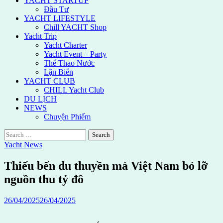
YACHT STARTUP
Đầu Tư
YACHT LIFESTYLE
Chill YACHT Shop
Yacht Trip
Yacht Charter
Yacht Event – Party
Thể Thao Nước
Lặn Biển
YACHT CLUB
CHILL Yacht Club
DU LỊCH
NEWS
Chuyện Phiếm
Search
for:
Yacht News
Thiếu bến du thuyền mà Việt Nam bỏ lỡ
nguồn thu tỷ đô
26/04/2025
26/04/2025