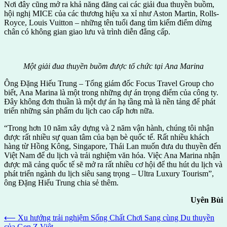
Nơi đây cũng mở ra khả năng đăng cai các giải đua thuyền buồm,
hội nghị MICE của các thương hiệu xa xỉ như Aston Martin, Rolls-
Royce, Louis Vuitton – những tên tuổi đang tìm kiếm điểm dừng
chân có không gian giao lưu và trình diễn đẳng cấp.
Một giải đua thuyền buồm được tổ chức tại Ana Marina
Ông Đặng Hiếu Trung – Tổng giám đốc Focus Travel Group cho
biết, Ana Marina là một trong những dự án trọng điểm của công ty.
Đây không đơn thuần là một dự án hạ tầng mà là nền tảng để phát
triển những sản phẩm du lịch cao cấp hơn nữa.
“Trong hơn 10 năm xây dựng và 2 năm vận hành, chúng tôi nhận
được rất nhiều sự quan tâm của bạn bè quốc tế. Rất nhiều khách
hàng từ Hồng Kông, Singapore, Thái Lan muốn đưa du thuyền đến
Việt Nam để du lịch và trải nghiệm văn hóa. Việc Ana Marina nhận
được mã cảng quốc tế sẽ mở ra rất nhiều cơ hội để thu hút du lịch và
phát triển ngành du lịch siêu sang trọng – Ultra Luxury Tourism”,
ông Đặng Hiếu Trung chia sẻ thêm.
Uyên Bùi
Post
⟵
Xu hướng trải nghiệm Sống Chất Chơi Sang cùng Du thuyền
của Gen Z Việt