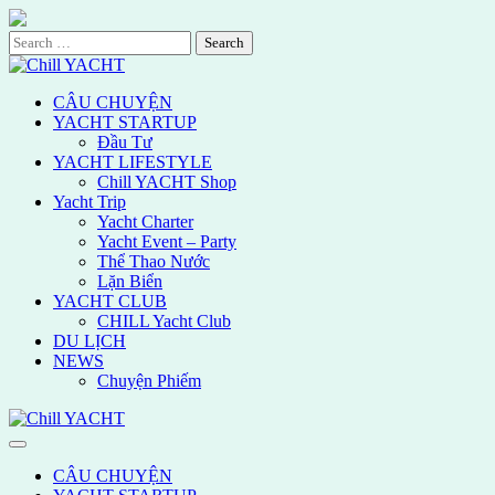
Skip
to
Search
content
for:
CÂU CHUYỆN
YACHT STARTUP
Đầu Tư
YACHT LIFESTYLE
Chill YACHT Shop
Yacht Trip
Yacht Charter
Yacht Event – Party
Thể Thao Nước
Lặn Biển
YACHT CLUB
CHILL Yacht Club
DU LỊCH
NEWS
Chuyện Phiếm
CÂU CHUYỆN