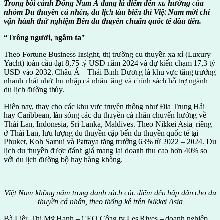
Trong bối cảnh Đông Nam Á đang là điểm đến xu hướng của
nhóm Du thuyền cá nhân, du lịch tàu biển thì Việt Nam mới chỉ
vận hành thử nghiệm Bến du thuyền chuẩn quốc tế đầu tiên.
“Trông người, ngẫm ta”
Theo Fortune Business Insight, thị trường du thuyền xa xỉ (Luxury
Yacht) toàn cầu đạt 8,75 tỷ USD năm 2024 và dự kiến chạm 17,3 tỷ
USD vào 2032. Châu Á – Thái Bình Dương là khu vực tăng trưởng
nhanh nhất nhờ thu nhập cá nhân tăng và chính sách hỗ trợ ngành
du lịch đường thủy.
Hiện nay, thay cho các khu vực truyền thống như Địa Trung Hải
hay Caribbean, làn sóng các du thuyền cá nhân chuyển hướng về
Thái Lan, Indonesia, Sri Lanka, Maldives. Theo Nikkei Asia, riêng
ở Thái Lan, lưu lượng du thuyền cập bến du thuyền quốc tế tại
Phuket, Koh Samui và Pattaya tăng trưởng 63% từ 2022 – 2024. Du
lịch du thuyền được đánh giá mang lại doanh thu cao hơn 40% so
với du lịch đường bộ hay hàng không.
Việt Nam không nằm trong danh sách các điểm đến hấp dẫn cho du
thuyền cá nhân, theo thống kê trên Nikkei Asia
Bà Liêu Thị Mỹ Hạnh – CEO Công ty Les Rives – doanh nghiệp